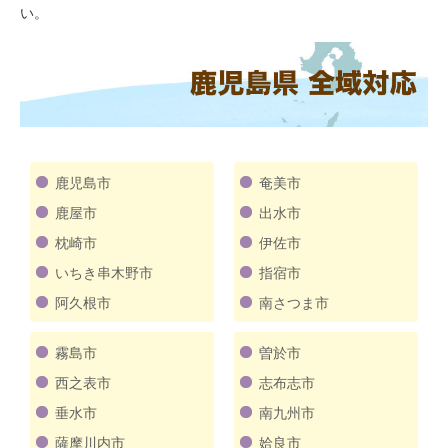
い。
鹿児島市
奄美市
鹿屋市
出水市
枕崎市
伊佐市
いちき串木野市
指宿市
阿久根市
南さつま市
霧島市
曽於市
西之表市
志布志市
垂水市
南九州市
薩摩川内市
姶良市