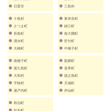
日置市
三島村
十島村
東串良町
さつま町
錦江町
長島町
南大隅町
湧水町
肝付町
大崎町
中種子町
南種子町
龍郷町
屋久島町
喜界町
大和村
徳之島町
宇検村
天城町
瀬戸内町
伊仙町
和泊町
知名町