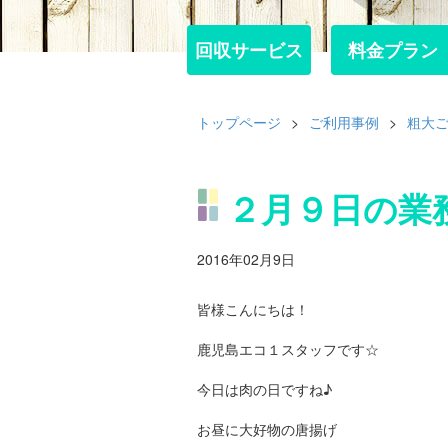
回収サービス
回収サービス
料金プラン
料金プラン
トップページ
>
ご利用事例
>
粗大
２月９日の業
2016年02月9日
皆様こんにちは！
鹿児島エコ１スタッフです☆
今日は肉の日ですね♪
お昼に大好物の唐揚げ