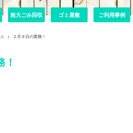
粗大ごみ回収
粗大ごみ回収
ゴミ屋敷
ゴミ屋敷
ご利用事例
ご利用事例
ごみ
>
２月９日の業務！
務！