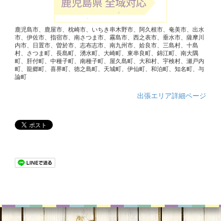
鹿児島市、鹿屋市、枕崎市、いちき串木野市、阿久根市、奄美市、出水
市、伊佐市、指宿市、南さつま市、霧島市、西之表市、垂水市、薩摩川
内市、日置市、曽於市、志布志市、南九州市、姶良市、三島村、十島
村、さつま町、長島町、湧水町、大崎町、東串良町、錦江町、南大隅
町、肝付町、中種子町、南種子町、屋久島町、大和村、宇検村、瀬戸内
町、龍郷町、喜界町、徳之島町、天城町、伊仙町、和泊町、知名町、与
論町
出張エリア詳細ページ