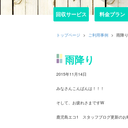
回収サービス
回収サービス
料金プラン
料金プラン
トップページ
>
ご利用事例
>
雨降
雨降り
2015年11月14日
みなさんこんばんは！！！
そして、お疲れさまですW
鹿児島エコ1 スタッフブログ更新のお