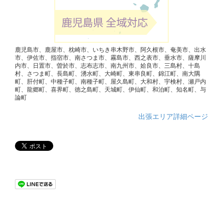
鹿児島市、鹿屋市、枕崎市、いちき串木野市、阿久根市、奄美市、出水
市、伊佐市、指宿市、南さつま市、霧島市、西之表市、垂水市、薩摩川
内市、日置市、曽於市、志布志市、南九州市、姶良市、三島村、十島
村、さつま町、長島町、湧水町、大崎町、東串良町、錦江町、南大隅
町、肝付町、中種子町、南種子町、屋久島町、大和村、宇検村、瀬戸内
町、龍郷町、喜界町、徳之島町、天城町、伊仙町、和泊町、知名町、与
論町
出張エリア詳細ページ