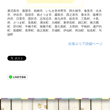
鹿児島市、鹿屋市、枕崎市、いちき串木野市、阿久根市、奄美市、出水
市、伊佐市、指宿市、南さつま市、霧島市、西之表市、垂水市、薩摩川
内市、日置市、曽於市、志布志市、南九州市、姶良市、三島村、十島
村、さつま町、長島町、湧水町、大崎町、東串良町、錦江町、南大隅
町、肝付町、中種子町、南種子町、屋久島町、大和村、宇検村、瀬戸内
町、龍郷町、喜界町、徳之島町、天城町、伊仙町、和泊町、知名町、与
論町
出張エリア詳細ページ