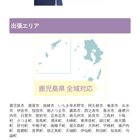
出張エリア
鹿児島市、鹿屋市、枕崎市、いちき串木野市、阿久根市、奄美市、出水
市、伊佐市、指宿市、南さつま市、霧島市、西之表市、垂水市、薩摩川
内市、日置市、曽於市、志布志市、南九州市、姶良市、三島村、十島
村、さつま町、長島町、湧水町、大崎町、東串良町、錦江町、南大隅
町、肝付町、中種子町、南種子町、屋久島町、大和村、宇検村、瀬戸内
町、龍郷町、喜界町、徳之島町、天城町、伊仙町、和泊町、知名町、与
論町