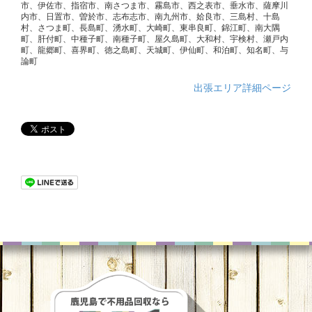
市、伊佐市、指宿市、南さつま市、霧島市、西之表市、垂水市、薩摩川
内市、日置市、曽於市、志布志市、南九州市、姶良市、三島村、十島
村、さつま町、長島町、湧水町、大崎町、東串良町、錦江町、南大隅
町、肝付町、中種子町、南種子町、屋久島町、大和村、宇検村、瀬戸内
町、龍郷町、喜界町、徳之島町、天城町、伊仙町、和泊町、知名町、与
論町
出張エリア詳細ページ