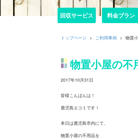
回収サービス
回収サービス
料金プラン
料金プラン
トップページ
>
ご利用事例
>
物置
物置小屋の不
2017年10月31日
皆様こんばんは！
鹿児島エコ１です！
本日は鹿児島市内にて、
物置小屋の不用品を