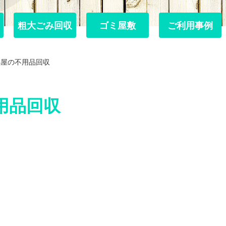
粗大ごみ回収
粗大ごみ回収
ゴミ屋敷
ゴミ屋敷
ご利用事例
ご利用事例
小屋の不用品回収
用品回収