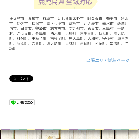
鹿児島市、鹿屋市、枕崎市、いちき串木野市、阿久根市、奄美市、出水
市、伊佐市、指宿市、南さつま市、霧島市、西之表市、垂水市、薩摩川
内市、日置市、曽於市、志布志市、南九州市、姶良市、三島村、十島
村、さつま町、長島町、湧水町、大崎町、東串良町、錦江町、南大隅
町、肝付町、中種子町、南種子町、屋久島町、大和村、宇検村、瀬戸内
町、龍郷町、喜界町、徳之島町、天城町、伊仙町、和泊町、知名町、与
論町
出張エリア詳細ページ