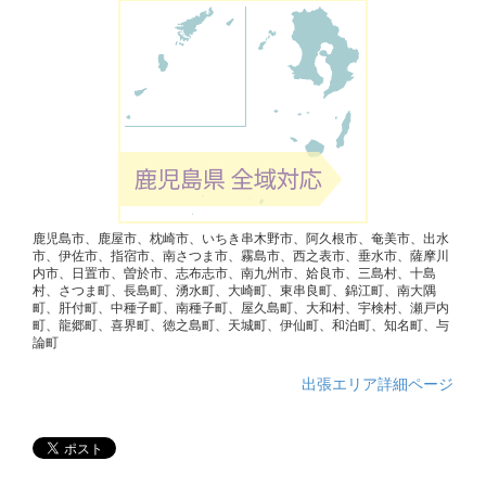
鹿児島市、鹿屋市、枕崎市、いちき串木野市、阿久根市、奄美市、出水
市、伊佐市、指宿市、南さつま市、霧島市、西之表市、垂水市、薩摩川
内市、日置市、曽於市、志布志市、南九州市、姶良市、三島村、十島
村、さつま町、長島町、湧水町、大崎町、東串良町、錦江町、南大隅
町、肝付町、中種子町、南種子町、屋久島町、大和村、宇検村、瀬戸内
町、龍郷町、喜界町、徳之島町、天城町、伊仙町、和泊町、知名町、与
論町
出張エリア詳細ページ