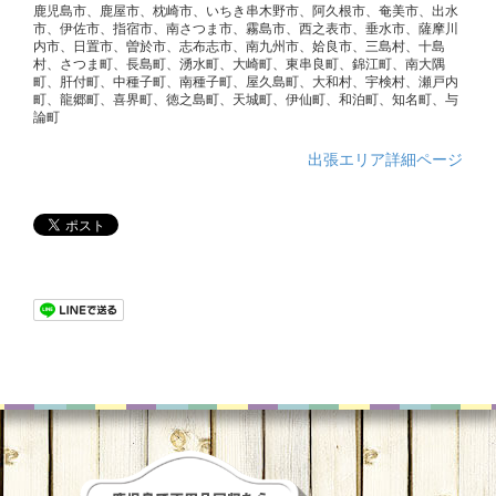
鹿児島市、鹿屋市、枕崎市、いちき串木野市、阿久根市、奄美市、出水
市、伊佐市、指宿市、南さつま市、霧島市、西之表市、垂水市、薩摩川
内市、日置市、曽於市、志布志市、南九州市、姶良市、三島村、十島
村、さつま町、長島町、湧水町、大崎町、東串良町、錦江町、南大隅
町、肝付町、中種子町、南種子町、屋久島町、大和村、宇検村、瀬戸内
町、龍郷町、喜界町、徳之島町、天城町、伊仙町、和泊町、知名町、与
論町
出張エリア詳細ページ