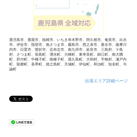
鹿児島市、鹿屋市、枕崎市、いちき串木野市、阿久根市、奄美市、出水
市、伊佐市、指宿市、南さつま市、霧島市、西之表市、垂水市、薩摩川
内市、日置市、曽於市、志布志市、南九州市、姶良市、三島村、十島
村、さつま町、長島町、湧水町、大崎町、東串良町、錦江町、南大隅
町、肝付町、中種子町、南種子町、屋久島町、大和村、宇検村、瀬戸内
町、龍郷町、喜界町、徳之島町、天城町、伊仙町、和泊町、知名町、与
論町
出張エリア詳細ページ