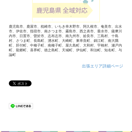
鹿児島市、鹿屋市、枕崎市、いちき串木野市、阿久根市、奄美市、出水
市、伊佐市、指宿市、南さつま市、霧島市、西之表市、垂水市、薩摩川
内市、日置市、曽於市、志布志市、南九州市、姶良市、三島村、十島
村、さつま町、長島町、湧水町、大崎町、東串良町、錦江町、南大隅
町、肝付町、中種子町、南種子町、屋久島町、大和村、宇検村、瀬戸内
町、龍郷町、喜界町、徳之島町、天城町、伊仙町、和泊町、知名町、与
論町
出張エリア詳細ページ