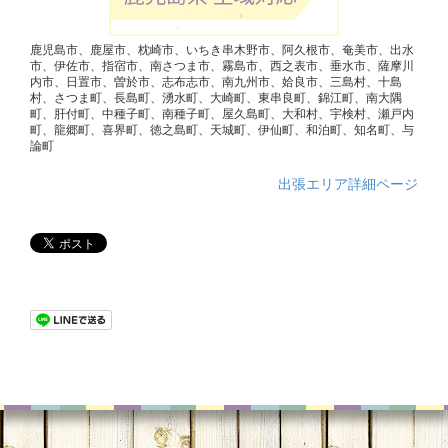
鹿児島市、鹿屋市、枕崎市、いちき串木野市、阿久根市、奄美市、出水
市、伊佐市、指宿市、南さつま市、霧島市、西之表市、垂水市、薩摩川
内市、日置市、曽於市、志布志市、南九州市、姶良市、三島村、十島
村、さつま町、長島町、湧水町、大崎町、東串良町、錦江町、南大隅
町、肝付町、中種子町、南種子町、屋久島町、大和村、宇検村、瀬戸内
町、龍郷町、喜界町、徳之島町、天城町、伊仙町、和泊町、知名町、与
論町
出張エリア詳細ページ