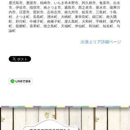
鹿児島市、鹿屋市、枕崎市、いちき串木野市、阿久根市、奄美市、出水
市、伊佐市、指宿市、南さつま市、霧島市、西之表市、垂水市、薩摩川
内市、日置市、曽於市、志布志市、南九州市、姶良市、三島村、十島
村、さつま町、長島町、湧水町、大崎町、東串良町、錦江町、南大隅
町、肝付町、中種子町、南種子町、屋久島町、大和村、宇検村、瀬戸内
町、龍郷町、喜界町、徳之島町、天城町、伊仙町、和泊町、知名町、与
論町
出張エリア詳細ページ