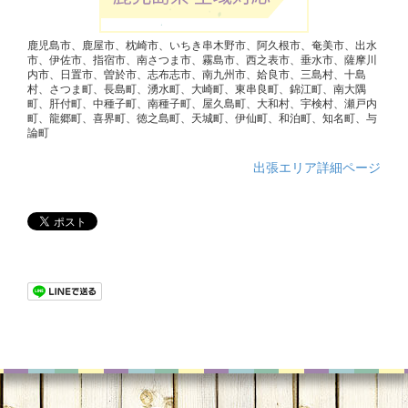
鹿児島市、鹿屋市、枕崎市、いちき串木野市、阿久根市、奄美市、出水
市、伊佐市、指宿市、南さつま市、霧島市、西之表市、垂水市、薩摩川
内市、日置市、曽於市、志布志市、南九州市、姶良市、三島村、十島
村、さつま町、長島町、湧水町、大崎町、東串良町、錦江町、南大隅
町、肝付町、中種子町、南種子町、屋久島町、大和村、宇検村、瀬戸内
町、龍郷町、喜界町、徳之島町、天城町、伊仙町、和泊町、知名町、与
論町
出張エリア詳細ページ