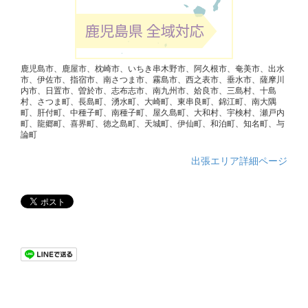
鹿児島市、鹿屋市、枕崎市、いちき串木野市、阿久根市、奄美市、出水
市、伊佐市、指宿市、南さつま市、霧島市、西之表市、垂水市、薩摩川
内市、日置市、曽於市、志布志市、南九州市、姶良市、三島村、十島
村、さつま町、長島町、湧水町、大崎町、東串良町、錦江町、南大隅
町、肝付町、中種子町、南種子町、屋久島町、大和村、宇検村、瀬戸内
町、龍郷町、喜界町、徳之島町、天城町、伊仙町、和泊町、知名町、与
論町
出張エリア詳細ページ