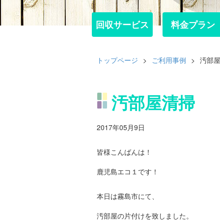
回収サービス
回収サービス
料金プラン
料金プラン
トップページ
>
ご利用事例
>
汚部
汚部屋清掃
2017年05月9日
皆様こんばんは！
鹿児島エコ１です！
本日は霧島市にて、
汚部屋の片付けを致しました。