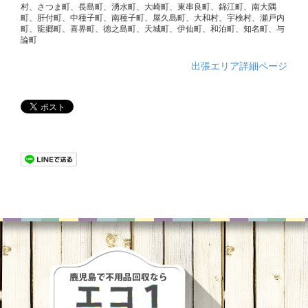
村、さつま町、長島町、湧水町、大崎町、東串良町、錦江町、南大隅
町、肝付町、中種子町、南種子町、屋久島町、大和村、宇検村、瀬戸内
町、龍郷町、喜界町、徳之島町、天城町、伊仙町、和泊町、知名町、与
論町
出張エリア詳細ページ