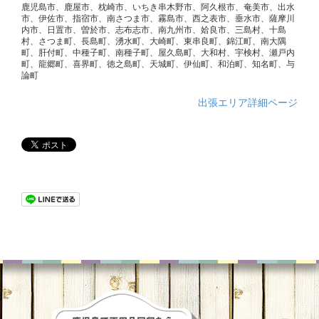
鹿児島市、鹿屋市、枕崎市、いちき串木野市、阿久根市、奄美市、出水
市、伊佐市、指宿市、南さつま市、霧島市、西之表市、垂水市、薩摩川
内市、日置市、曽於市、志布志市、南九州市、姶良市、三島村、十島
村、さつま町、長島町、湧水町、大崎町、東串良町、錦江町、南大隅
町、肝付町、中種子町、南種子町、屋久島町、大和村、宇検村、瀬戸内
町、龍郷町、喜界町、徳之島町、天城町、伊仙町、和泊町、知名町、与
論町
出張エリア詳細ページ