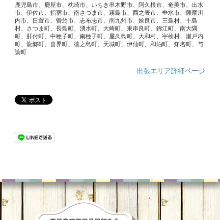
鹿児島市、鹿屋市、枕崎市、いちき串木野市、阿久根市、奄美市、出水
市、伊佐市、指宿市、南さつま市、霧島市、西之表市、垂水市、薩摩川
内市、日置市、曽於市、志布志市、南九州市、姶良市、三島村、十島
村、さつま町、長島町、湧水町、大崎町、東串良町、錦江町、南大隅
町、肝付町、中種子町、南種子町、屋久島町、大和村、宇検村、瀬戸内
町、龍郷町、喜界町、徳之島町、天城町、伊仙町、和泊町、知名町、与
論町
出張エリア詳細ページ