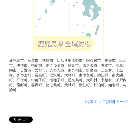
鹿児島市、鹿屋市、枕崎市、いちき串木野市、阿久根市、奄美市、出水
市、伊佐市、指宿市、南さつま市、霧島市、西之表市、垂水市、薩摩川
内市、日置市、曽於市、志布志市、南九州市、姶良市、三島村、十島
村、さつま町、長島町、湧水町、大崎町、東串良町、錦江町、南大隅
町、肝付町、中種子町、南種子町、屋久島町、大和村、宇検村、瀬戸内
町、龍郷町、喜界町、徳之島町、天城町、伊仙町、和泊町、知名町、与
論町
出張エリア詳細ページ