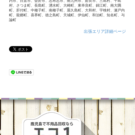
内市、日置市、曽於市、志布志市、南九州市、姶良市、三島村、十島
村、さつま町、長島町、湧水町、大崎町、東串良町、錦江町、南大隅
町、肝付町、中種子町、南種子町、屋久島町、大和村、宇検村、瀬戸内
町、龍郷町、喜界町、徳之島町、天城町、伊仙町、和泊町、知名町、与
論町
出張エリア詳細ページ