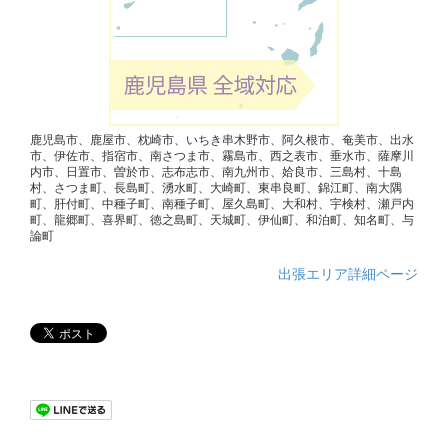
鹿児島市、鹿屋市、枕崎市、いちき串木野市、阿久根市、奄美市、出水
市、伊佐市、指宿市、南さつま市、霧島市、西之表市、垂水市、薩摩川
内市、日置市、曽於市、志布志市、南九州市、姶良市、三島村、十島
村、さつま町、長島町、湧水町、大崎町、東串良町、錦江町、南大隅
町、肝付町、中種子町、南種子町、屋久島町、大和村、宇検村、瀬戸内
町、龍郷町、喜界町、徳之島町、天城町、伊仙町、和泊町、知名町、与
論町
出張エリア詳細ページ