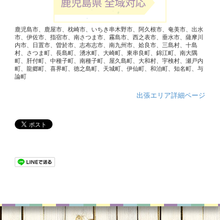
鹿児島市、鹿屋市、枕崎市、いちき串木野市、阿久根市、奄美市、出水
市、伊佐市、指宿市、南さつま市、霧島市、西之表市、垂水市、薩摩川
内市、日置市、曽於市、志布志市、南九州市、姶良市、三島村、十島
村、さつま町、長島町、湧水町、大崎町、東串良町、錦江町、南大隅
町、肝付町、中種子町、南種子町、屋久島町、大和村、宇検村、瀬戸内
町、龍郷町、喜界町、徳之島町、天城町、伊仙町、和泊町、知名町、与
論町
出張エリア詳細ページ