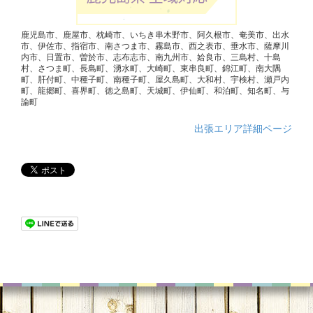
鹿児島市、鹿屋市、枕崎市、いちき串木野市、阿久根市、奄美市、出水
市、伊佐市、指宿市、南さつま市、霧島市、西之表市、垂水市、薩摩川
内市、日置市、曽於市、志布志市、南九州市、姶良市、三島村、十島
村、さつま町、長島町、湧水町、大崎町、東串良町、錦江町、南大隅
町、肝付町、中種子町、南種子町、屋久島町、大和村、宇検村、瀬戸内
町、龍郷町、喜界町、徳之島町、天城町、伊仙町、和泊町、知名町、与
論町
出張エリア詳細ページ