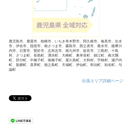
鹿児島市、鹿屋市、枕崎市、いちき串木野市、阿久根市、奄美市、出水
市、伊佐市、指宿市、南さつま市、霧島市、西之表市、垂水市、薩摩川
内市、日置市、曽於市、志布志市、南九州市、姶良市、三島村、十島
村、さつま町、長島町、湧水町、大崎町、東串良町、錦江町、南大隅
町、肝付町、中種子町、南種子町、屋久島町、大和村、宇検村、瀬戸内
町、龍郷町、喜界町、徳之島町、天城町、伊仙町、和泊町、知名町、与
論町
出張エリア詳細ページ