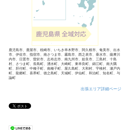
鹿児島市、鹿屋市、枕崎市、いちき串木野市、阿久根市、奄美市、出水
市、伊佐市、指宿市、南さつま市、霧島市、西之表市、垂水市、薩摩川
内市、日置市、曽於市、志布志市、南九州市、姶良市、三島村、十島
村、さつま町、長島町、湧水町、大崎町、東串良町、錦江町、南大隅
町、肝付町、中種子町、南種子町、屋久島町、大和村、宇検村、瀬戸内
町、龍郷町、喜界町、徳之島町、天城町、伊仙町、和泊町、知名町、与
論町
出張エリア詳細ページ