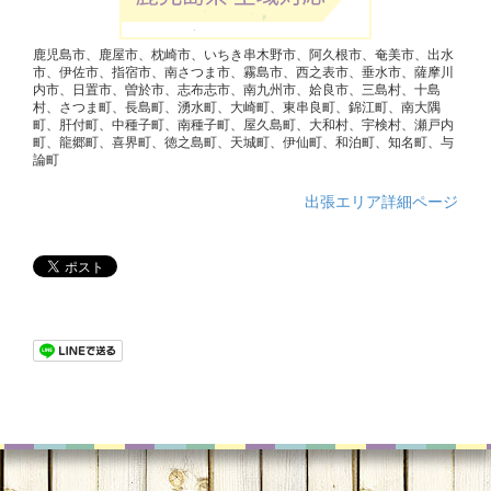
鹿児島市、鹿屋市、枕崎市、いちき串木野市、阿久根市、奄美市、出水
市、伊佐市、指宿市、南さつま市、霧島市、西之表市、垂水市、薩摩川
内市、日置市、曽於市、志布志市、南九州市、姶良市、三島村、十島
村、さつま町、長島町、湧水町、大崎町、東串良町、錦江町、南大隅
町、肝付町、中種子町、南種子町、屋久島町、大和村、宇検村、瀬戸内
町、龍郷町、喜界町、徳之島町、天城町、伊仙町、和泊町、知名町、与
論町
出張エリア詳細ページ