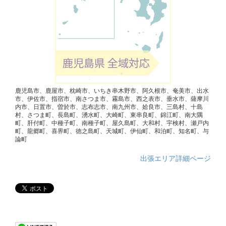
鹿児島市、鹿屋市、枕崎市、いちき串木野市、阿久根市、奄美市、出水
市、伊佐市、指宿市、南さつま市、霧島市、西之表市、垂水市、薩摩川
内市、日置市、曽於市、志布志市、南九州市、姶良市、三島村、十島
村、さつま町、長島町、湧水町、大崎町、東串良町、錦江町、南大隅
町、肝付町、中種子町、南種子町、屋久島町、大和村、宇検村、瀬戸内
町、龍郷町、喜界町、徳之島町、天城町、伊仙町、和泊町、知名町、与
論町
出張エリア詳細ページ