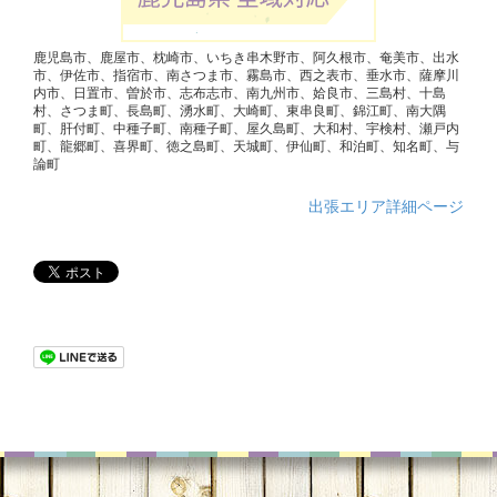
鹿児島市、鹿屋市、枕崎市、いちき串木野市、阿久根市、奄美市、出水
市、伊佐市、指宿市、南さつま市、霧島市、西之表市、垂水市、薩摩川
内市、日置市、曽於市、志布志市、南九州市、姶良市、三島村、十島
村、さつま町、長島町、湧水町、大崎町、東串良町、錦江町、南大隅
町、肝付町、中種子町、南種子町、屋久島町、大和村、宇検村、瀬戸内
町、龍郷町、喜界町、徳之島町、天城町、伊仙町、和泊町、知名町、与
論町
出張エリア詳細ページ