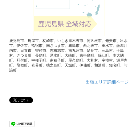
鹿児島市、鹿屋市、枕崎市、いちき串木野市、阿久根市、奄美市、出水
市、伊佐市、指宿市、南さつま市、霧島市、西之表市、垂水市、薩摩川
内市、日置市、曽於市、志布志市、南九州市、姶良市、三島村、十島
村、さつま町、長島町、湧水町、大崎町、東串良町、錦江町、南大隅
町、肝付町、中種子町、南種子町、屋久島町、大和村、宇検村、瀬戸内
町、龍郷町、喜界町、徳之島町、天城町、伊仙町、和泊町、知名町、与
論町
出張エリア詳細ページ