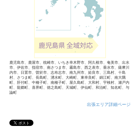
鹿児島市、鹿屋市、枕崎市、いちき串木野市、阿久根市、奄美市、出水
市、伊佐市、指宿市、南さつま市、霧島市、西之表市、垂水市、薩摩川
内市、日置市、曽於市、志布志市、南九州市、姶良市、三島村、十島
村、さつま町、長島町、湧水町、大崎町、東串良町、錦江町、南大隅
町、肝付町、中種子町、南種子町、屋久島町、大和村、宇検村、瀬戸内
町、龍郷町、喜界町、徳之島町、天城町、伊仙町、和泊町、知名町、与
論町
出張エリア詳細ページ