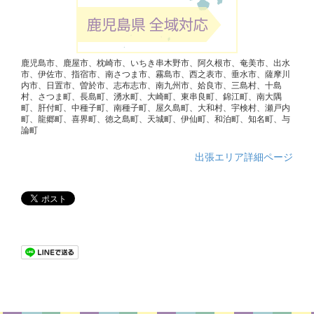
鹿児島市、鹿屋市、枕崎市、いちき串木野市、阿久根市、奄美市、出水
市、伊佐市、指宿市、南さつま市、霧島市、西之表市、垂水市、薩摩川
内市、日置市、曽於市、志布志市、南九州市、姶良市、三島村、十島
村、さつま町、長島町、湧水町、大崎町、東串良町、錦江町、南大隅
町、肝付町、中種子町、南種子町、屋久島町、大和村、宇検村、瀬戸内
町、龍郷町、喜界町、徳之島町、天城町、伊仙町、和泊町、知名町、与
論町
出張エリア詳細ページ