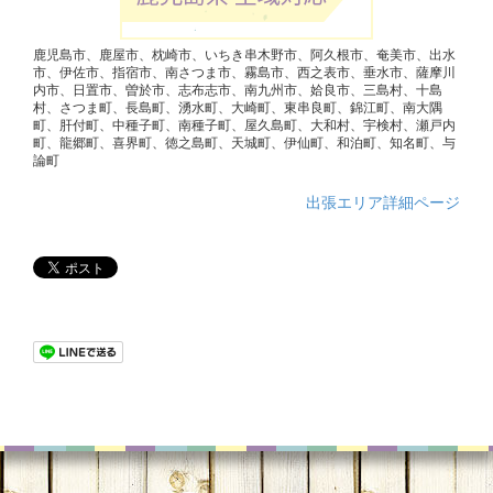
鹿児島市、鹿屋市、枕崎市、いちき串木野市、阿久根市、奄美市、出水
市、伊佐市、指宿市、南さつま市、霧島市、西之表市、垂水市、薩摩川
内市、日置市、曽於市、志布志市、南九州市、姶良市、三島村、十島
村、さつま町、長島町、湧水町、大崎町、東串良町、錦江町、南大隅
町、肝付町、中種子町、南種子町、屋久島町、大和村、宇検村、瀬戸内
町、龍郷町、喜界町、徳之島町、天城町、伊仙町、和泊町、知名町、与
論町
出張エリア詳細ページ