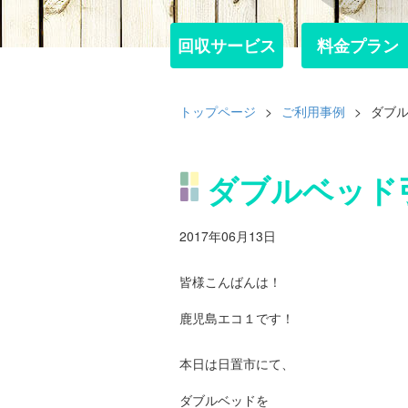
回収サービス
回収サービス
料金プラン
料金プラン
トップページ
>
ご利用事例
>
ダブ
ダブルベッド
2017年06月13日
皆様こんばんは！
鹿児島エコ１です！
本日は日置市にて、
ダブルベッドを