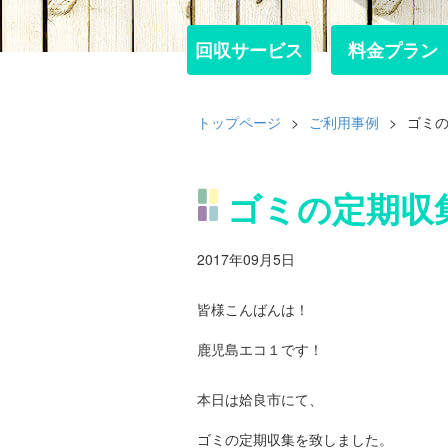
回収サービス
回収サービス
料金プラン
料金プラン
トップページ
>
ご利用事例
>
ゴミ
ゴミの定期収
2017年09月5日
皆様こんばんは！
鹿児島エコ１です！
本日は姶良市にて、
ゴミの定期収集を致しました。