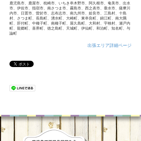
鹿児島市、鹿屋市、枕崎市、いちき串木野市、阿久根市、奄美市、出水
市、伊佐市、指宿市、南さつま市、霧島市、西之表市、垂水市、薩摩川
内市、日置市、曽於市、志布志市、南九州市、姶良市、三島村、十島
村、さつま町、長島町、湧水町、大崎町、東串良町、錦江町、南大隅
町、肝付町、中種子町、南種子町、屋久島町、大和村、宇検村、瀬戸内
町、龍郷町、喜界町、徳之島町、天城町、伊仙町、和泊町、知名町、与
論町
出張エリア詳細ページ