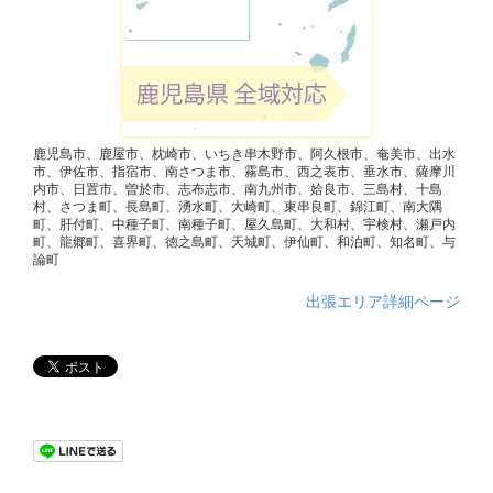
鹿児島市、鹿屋市、枕崎市、いちき串木野市、阿久根市、奄美市、出水
市、伊佐市、指宿市、南さつま市、霧島市、西之表市、垂水市、薩摩川
内市、日置市、曽於市、志布志市、南九州市、姶良市、三島村、十島
村、さつま町、長島町、湧水町、大崎町、東串良町、錦江町、南大隅
町、肝付町、中種子町、南種子町、屋久島町、大和村、宇検村、瀬戸内
町、龍郷町、喜界町、徳之島町、天城町、伊仙町、和泊町、知名町、与
論町
出張エリア詳細ページ