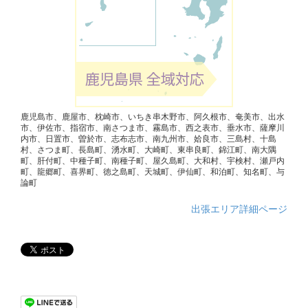
鹿児島市、鹿屋市、枕崎市、いちき串木野市、阿久根市、奄美市、出水
市、伊佐市、指宿市、南さつま市、霧島市、西之表市、垂水市、薩摩川
内市、日置市、曽於市、志布志市、南九州市、姶良市、三島村、十島
村、さつま町、長島町、湧水町、大崎町、東串良町、錦江町、南大隅
町、肝付町、中種子町、南種子町、屋久島町、大和村、宇検村、瀬戸内
町、龍郷町、喜界町、徳之島町、天城町、伊仙町、和泊町、知名町、与
論町
出張エリア詳細ページ