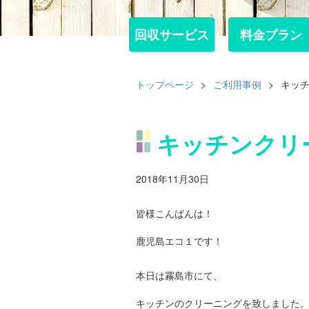
回収サービス
回収サービス
料金プラン
料金プラン
トップページ
>
ご利用事例
>
キッ
キッチンクリ
2018年11月30日
皆様こんばんは！
鹿児島エコ１です！
本日は霧島市にて、
キッチンのクリーニングを致しました