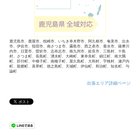
鹿児島市、鹿屋市、枕崎市、いちき串木野市、阿久根市、奄美市、出水
市、伊佐市、指宿市、南さつま市、霧島市、西之表市、垂水市、薩摩川
内市、日置市、曽於市、志布志市、南九州市、姶良市、三島村、十島
村、さつま町、長島町、湧水町、大崎町、東串良町、錦江町、南大隅
町、肝付町、中種子町、南種子町、屋久島町、大和村、宇検村、瀬戸内
町、龍郷町、喜界町、徳之島町、天城町、伊仙町、和泊町、知名町、与
論町
出張エリア詳細ページ