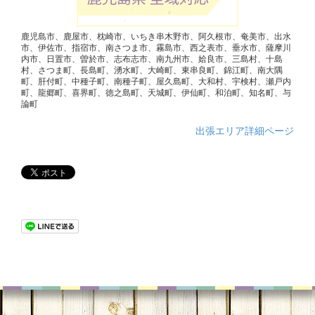
鹿児島市、鹿屋市、枕崎市、いちき串木野市、阿久根市、奄美市、出水
市、伊佐市、指宿市、南さつま市、霧島市、西之表市、垂水市、薩摩川
内市、日置市、曽於市、志布志市、南九州市、姶良市、三島村、十島
村、さつま町、長島町、湧水町、大崎町、東串良町、錦江町、南大隅
町、肝付町、中種子町、南種子町、屋久島町、大和村、宇検村、瀬戸内
町、龍郷町、喜界町、徳之島町、天城町、伊仙町、和泊町、知名町、与
論町
出張エリア詳細ページ