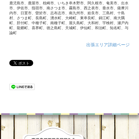
鹿児島市、鹿屋市、枕崎市、いちき串木野市、阿久根市、奄美市、出水
市、伊佐市、指宿市、南さつま市、霧島市、西之表市、垂水市、薩摩川
内市、日置市、曽於市、志布志市、南九州市、姶良市、三島村、十島
村、さつま町、長島町、湧水町、大崎町、東串良町、錦江町、南大隅
町、肝付町、中種子町、南種子町、屋久島町、大和村、宇検村、瀬戸内
町、龍郷町、喜界町、徳之島町、天城町、伊仙町、和泊町、知名町、与
論町
出張エリア詳細ページ