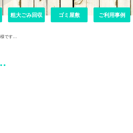
粗大ごみ回収
粗大ごみ回収
ゴミ屋敷
ゴミ屋敷
ご利用事例
ご利用事例
れ様です…
…