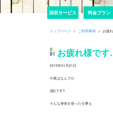
回収サービス
回収サービス
料金プラン
料金プラン
トップページ
>
ご利用事例
>
お疲
お疲れ様です
2015年01月21日
今夜はなんでか
(眠)です!!
そんな身体を使った仕事も