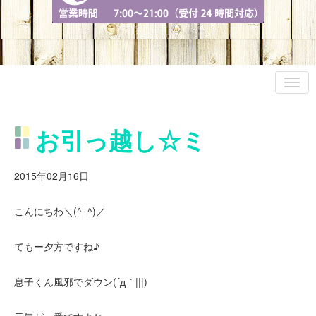
お引っ越し☆ミ
2015年02月16日
こんにちわ＼(^_^)／
てもー夕方ですね♪
息子くん風邪でダウン(´д｀|||)