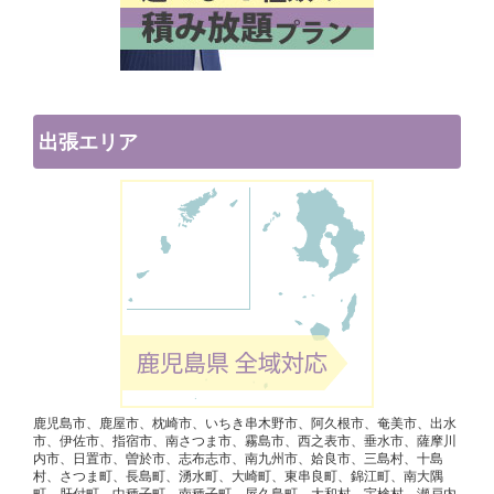
出張エリア
鹿児島市、鹿屋市、枕崎市、いちき串木野市、阿久根市、奄美市、出水
市、伊佐市、指宿市、南さつま市、霧島市、西之表市、垂水市、薩摩川
内市、日置市、曽於市、志布志市、南九州市、姶良市、三島村、十島
村、さつま町、長島町、湧水町、大崎町、東串良町、錦江町、南大隅
町、肝付町、中種子町、南種子町、屋久島町、大和村、宇検村、瀬戸内