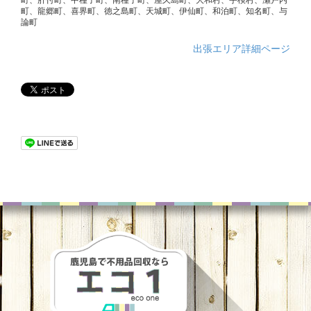
町、龍郷町、喜界町、徳之島町、天城町、伊仙町、和泊町、知名町、与
論町
出張エリア詳細ページ